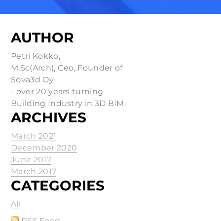
AUTHOR
Petri Kokko,
M.Sc(Arch), Ceo, Founder of
Sova3d Oy.
- over 20 years turning
Building Industry in 3D BIM.
ARCHIVES
March 2021
December 2020
June 2017
March 2017
CATEGORIES
All
RSS Feed