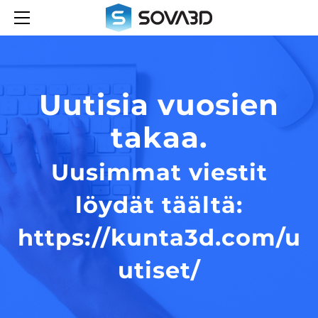
KOTI
MITÄ TEEMME
KUNTA3D
YRITYS
S3D-PROJEKTIT
UUTISIA
Uutisia vuosien
SOVA3D- (LUPAPISTE.FI)
TIETOSUOJASELOSTE
takaa.
SUOMI 3D:SSA
YHTEYS
S3D-ENGLISH
Uusimmat viestit
löydät täältä:
https://kunta3d.com/u
utiset/