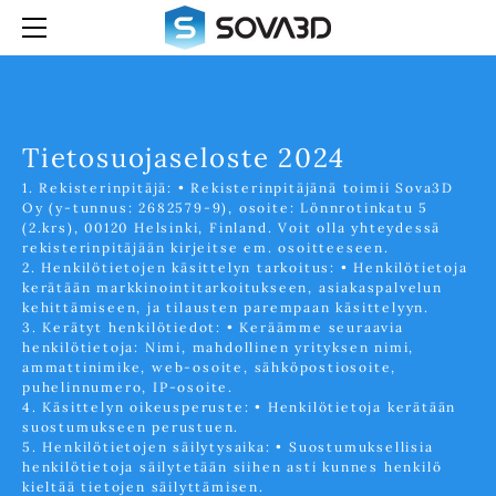
KOTI
MITÄ TEEMME
KUNTA3D
YRITYS
S3D-PROJEKTIT
UUTISIA
Tietosuojaseloste 2024
SOVA3D- (LUPAPISTE.FI)
TIETOSUOJASELOSTE
1. Rekisterinpitäjä: • Rekisterinpitäjänä toimii Sova3D
SUOMI 3D:SSA
YHTEYS
Oy (y-tunnus: 2682579-9), osoite: Lönnrotinkatu 5
(2.krs), 00120 Helsinki, Finland. Voit olla yhteydessä
S3D-ENGLISH
rekisterinpitäjään kirjeitse em. osoitteeseen.
2. Henkilötietojen käsittelyn tarkoitus: • Henkilötietoja
kerätään markkinointitarkoitukseen, asiakaspalvelun
kehittämiseen, ja tilausten parempaan käsittelyyn.
3. Kerätyt henkilötiedot: • Keräämme seuraavia
henkilötietoja: Nimi, mahdollinen yrityksen nimi,
ammattinimike, web-osoite, sähköpostiosoite,
puhelinnumero, IP-osoite.
4. Käsittelyn oikeusperuste: • Henkilötietoja kerätään
suostumukseen perustuen.
5. Henkilötietojen säilytysaika: • Suostumuksellisia
henkilötietoja säilytetään siihen asti kunnes henkilö
kieltää tietojen säilyttämisen.