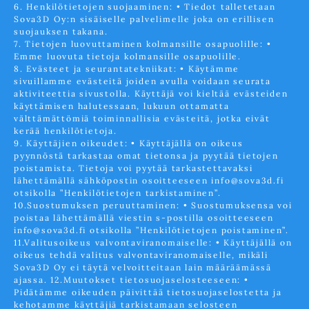
6. Henkilötietojen suojaaminen: • Tiedot talletetaan
Sova3D Oy:n sisäiselle palvelimelle joka on erillisen
suojauksen takana.
7. Tietojen luovuttaminen kolmansille osapuolille: •
Emme luovuta tietoja kolmansille osapuolille.
8. Evästeet ja seurantatekniikat: • Käytämme
sivuillamme evästeitä joiden avulla voidaan seurata
aktiviteettia sivustolla. Käyttäjä voi kieltää evästeiden
käyttämisen halutessaan, lukuun ottamatta
välttämättömiä toiminnallisia evästeitä, jotka eivät
kerää henkilötietoja.
9. Käyttäjien oikeudet: • Käyttäjällä on oikeus
pyynnöstä tarkastaa omat tietonsa ja pyytää tietojen
poistamista. Tietoja voi pyytää tarkastettavaksi
lähettämällä sähköpostin osoitteeseen info@sova3d.fi
otsikolla ”Henkilötietojen tarkistaminen”.
​10.Suostumuksen peruuttaminen: • Suostumuksensa voi
poistaa lähettämällä viestin s-postilla osoitteeseen
info@sova3d.fi otsikolla ”Henkilötietojen poistaminen”.
11.Valitusoikeus valvontaviranomaiselle: • Käyttäjällä on
oikeus tehdä valitus valvontaviranomaiselle, mikäli
Sova3D Oy ei täytä velvoitteitaan lain määräämässä
ajassa. 12.Muutokset tietosuojaselosteeseen: •
Pidätämme oikeuden päivittää tietosuojaselostetta ja
kehotamme käyttäjiä tarkistamaan selosteen