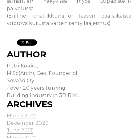
samantien näkyvissä myös Lupapiste.fi-
palvelussa.
(Erillinen chat-ikkuna on taasen reaaliaikaista
vuorovaikutusta varten tehty laajennus).
AUTHOR
Petri Kokko,
M.Sc(Arch), Ceo, Founder of
Sova3d Oy.
- over 20 years turning
Building Industry in 3D BIM.
ARCHIVES
March 2021
December 2020
June 2017
March 2017