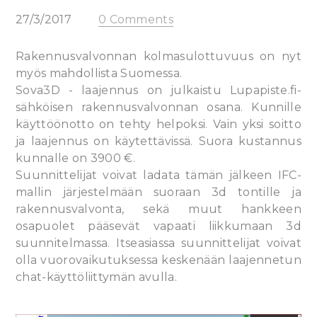
27/3/2017
0 Comments
Rakennusvalvonnan kolmasulottuvuus on nyt
myös mahdollista Suomessa.
Sova3D - laajennus on julkaistu Lupapiste.fi-
sähköisen rakennusvalvonnan osana. Kunnille
käyttöönotto on tehty helpoksi. Vain yksi soitto
ja laajennus on käytettävissä. Suora kustannus
kunnalle on 3900 €.
Suunnittelijat voivat ladata tämän jälkeen IFC-
mallin järjestelmään suoraan 3d tontille ja
rakennusvalvonta, sekä muut hankkeen
osapuolet pääsevät vapaati liikkumaan 3d
suunnitelmassa. Itseasiassa suunnittelijat voivat
olla vuorovaikutuksessa keskenään laajennetun
chat-käyttöliittymän avulla.