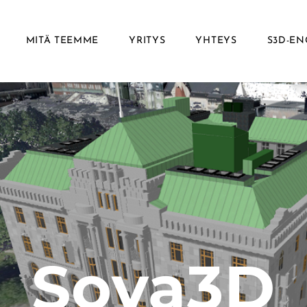
MITÄ TEEMME
YRITYS
YHTEYS
S3D-EN
Sova3D