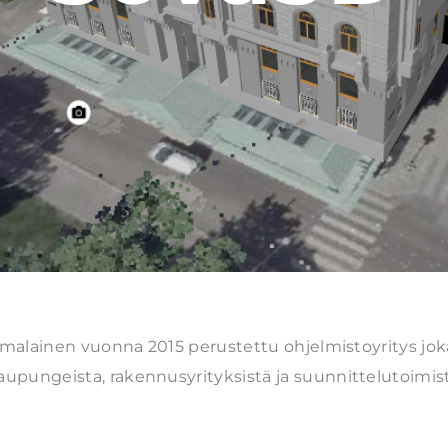
omalainen vuonna 2015 perustettu ohjelmistoyritys joka
pungeista, rakennusyrityksistä ja suunnittelutoimist